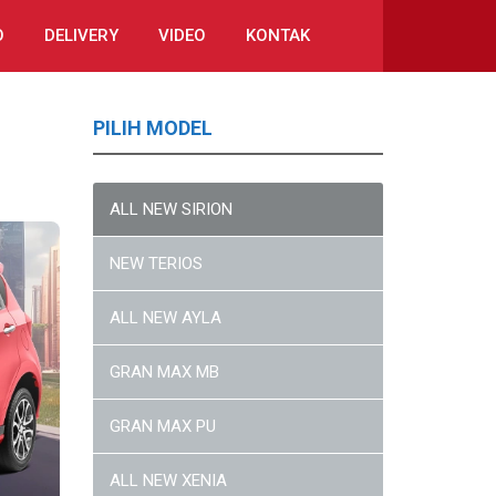
O
DELIVERY
VIDEO
KONTAK
PILIH MODEL
ALL NEW SIRION
NEW TERIOS
ALL NEW AYLA
GRAN MAX MB
GRAN MAX PU
ALL NEW XENIA